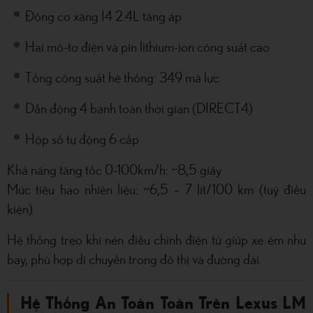
Động cơ xăng I4 2.4L tăng áp
Hai mô-tơ điện và pin lithium-ion công suất cao
Tổng công suất hệ thống: 349 mã lực
Dẫn động 4 bánh toàn thời gian (DIRECT4)
Hộp số tự động 6 cấp
Khả năng tăng tốc 0-100km/h: ~8,5 giây
Mức tiêu hao nhiên liệu: ~6,5 – 7 lít/100 km (tuỳ điều
kiện)
Hệ thống treo khí nén điều chỉnh điện tử giúp xe êm như
bay, phù hợp di chuyển trong đô thị và đường dài.
Hệ Thống An Toàn Toàn Trên Lexus LM