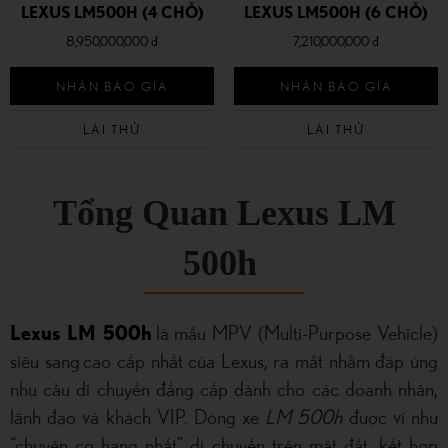
LEXUS LM500H (4 CHỖ)
LEXUS LM500H (6 CHỖ)
8,950,000,000 đ
7,210,000,000 đ
NHẬN BÁO GIÁ
NHẬN BÁO GIÁ
LÁI THỬ
LÁI THỬ
Tổng Quan Lexus LM
500h
Lexus LM 500h
là mẫu MPV (Multi-Purpose Vehicle)
siêu sang cao cấp nhất của Lexus, ra mắt nhằm đáp ứng
nhu cầu di chuyển đẳng cấp dành cho các doanh nhân,
lãnh đạo và khách VIP. Dòng xe
LM 500h
được ví như
“chuyên cơ hạng nhất” di chuyển trên mặt đất, kết hợp