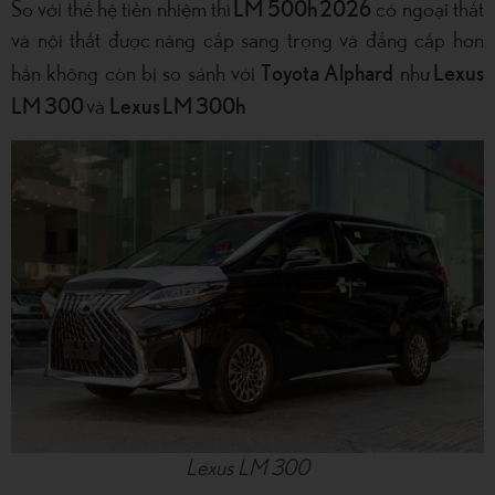
LM 500h
2026
​​​​​​​So với thế hệ tiền nhiệm thì
có ngoại thất
và nội thất được nâng cấp sang trọng và đẳng cấp hơn
Toyota Alphard
Lexus
hẳn không còn bị so sánh với
như
LM 300
Lexus
LM 300h
và
Lexus LM 300