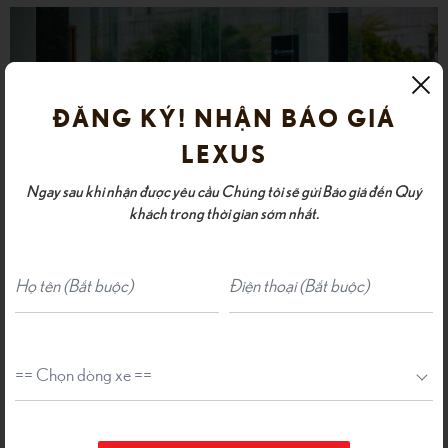
ĐĂNG KÝ! NHẬN BÁO GIÁ
LEXUS
Ngay sau khi nhận được yêu cầu Chúng tôi sẽ gửi Báo giá đến Quý
khách trong thời gian sớm nhất.
2,Màu Bạc Sonic Titamium (1J7)