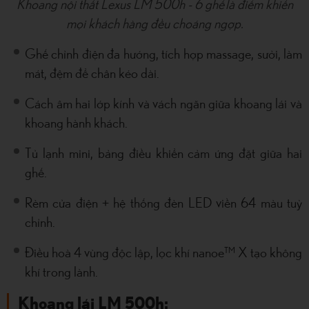
Khoang nội thất Lexus LM 500h - 6 ghế là điểm khiến
mọi khách hàng đều choáng ngợp.
Ghế chỉnh điện đa hướng, tích hợp massage, sưởi, làm
mát, đệm để chân kéo dài.
Cách âm hai lớp kính và vách ngăn giữa khoang lái và
khoang hành khách.
Tủ lạnh mini, bảng điều khiển cảm ứng đặt giữa hai
ghế.
Rèm cửa điện + hệ thống đèn LED viền 64 màu tuỳ
chỉnh.
Điều hoà 4 vùng độc lập, lọc khí nanoe™ X tạo không
khí trong lành.
Khoang lái LM 500h: