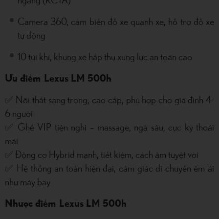
ngang (RCTA)
Camera 360, cảm biến đỗ xe quanh xe, hỗ trợ đỗ xe
tự động
10 túi khí, khung xe hấp thụ xung lực an toàn cao
Ưu điểm Lexus LM 500h
✅ Nội thất sang trọng, cao cấp, phù hợp cho gia đình 4-
6 người
✅ Ghế VIP tiện nghi – massage, ngả sâu, cực kỳ thoải
mái
✅ Động cơ Hybrid mạnh, tiết kiệm, cách âm tuyệt vời
✅ Hệ thống an toàn hiện đại, cảm giác di chuyển êm ái
như máy bay
Nhược điểm Lexus LM 500h