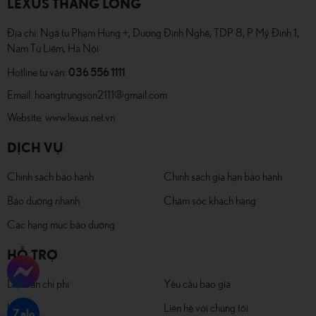
LEXUS THĂNG LONG
Địa chỉ: Ngã tư Phạm Hùng +, Dương Đình Nghệ, TDP 8, P Mỹ Đình 1,
Nam Từ Liêm, Hà Nội
036 556 1111
Hotline tư vấn:
Email:
hoangtrungson2111@gmail.com
Website:
www.lexus.net.vn
DỊCH VỤ
Chính sách bảo hành
Chính sách gia hạn bảo hành
Bảo dưỡng nhanh
Chăm sóc khách hàng
Các hạng mục bảo dưỡng
HỖ TRỢ
Dự toán chi phí
Yêu cầu báo giá
Lái thử
Liên hệ với chúng tôi
Zalo