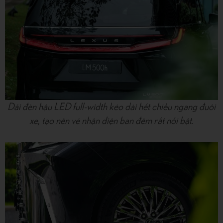
Dải đèn hậu LED full-width kéo dài hết chiều ngang đuôi
xe, tạo nên vẻ nhận diện ban đêm rất nổi bật.