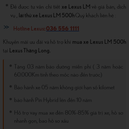
xe Lexus LM
Để được tư vấn chi tiết
về giá bán, dịch
lái thử xe Lexus LM 500h
vụ ,
Quý khách liên hệ :
Hotline Lexus
:
036 556 1111
mua xe Lexus LM 500h
Khuyến mãi ưu đãi và hỗ trợ khi
Lexus Thăng Long.
tại
Tặng 03 năm bảo dưỡng miễn phí ( 3 năm hoặc
60.000Km tính theo mốc nào đến trước)
Bảo hành xe 05 năm không giới hạn số kilomet
bảo hành Pin Hybrid lên đến 10 năm
Hỗ trợ vay mua xe đến 80%-85% giá trị xe, hồ sơ
nhanh gọn, bao hồ sơ xấu