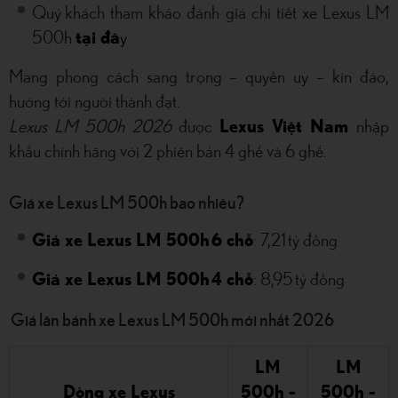
Quý khách tham khảo đánh giá chi tiết xe Lexus LM
500h
tại đâ
y
Mang phong cách sang trọng – quyền uy – kín đáo,
hướng tới người thành đạt.
Lexus LM 500h 2026
được
Lexus Việt Nam
nhập
khẩu chính hãng với 2 phiên bản 4 ghế và 6 ghế.
Giá xe Lexus LM 500h bao nhiêu?
Giá xe Lexus LM 500h 6 chỗ
: 7,21 tỷ đồng
Giá xe Lexus LM 500h 4 chỗ
: 8,95 tỷ đồng
Giá lăn bánh xe Lexus LM 500h mới nhất 2026
LM
LM
Dòng xe Lexus
500h -
500h -