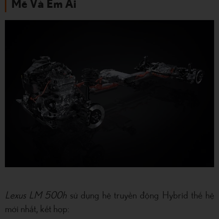
Mẽ Và Êm Ái
Lexus LM 500h
sử dụng hệ truyền động Hybrid thế hệ
mới nhất, kết hợp: