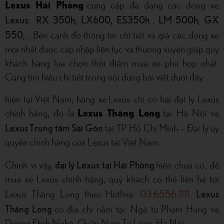
Lexus Hải Phòng
cung cấp đa dạng các dòng xe
Lexus: RX 350h,
LX600, ES350h
LM 500h
GX
,
,
550
,… Bên cạnh đó thông tin chi tiết và giá các dòng xe
mới nhất được cập nhập liên tục và thường xuyên giúp quý
khách hàng lựa chọn thời điểm mua xe phù hợp nhất.
Cùng tìm hiểu chi tiết trong nội dung bài viết dưới đây:
hiện tại Việt Nam, hãng xe Lexus chỉ có hai đại lý Lexus
chính hãng, đó là
Lexus Thăng Long
tại Hà Nội và
Lexus Trung tâm Sài Gòn
tại TP Hồ Chí Minh – Đại lý ủy
quyền chính hãng của Lexus tại Việt Nam.
đại lý Lexus tại Hải Phòng
Chính vì vậy,
hiện chưa có, để
mua xe Lexus chính hãng, quý khách có thể liên hệ tới
Lexus
Lexus Thăng Long theo Hotline:
03.6556.1111
.
Thăng Long
có địa chỉ nằm tại: Ngã tư Phạm Hùng và
Dương Đình Nghệ, Quận Nam Từ Liêm, Hà Nội.