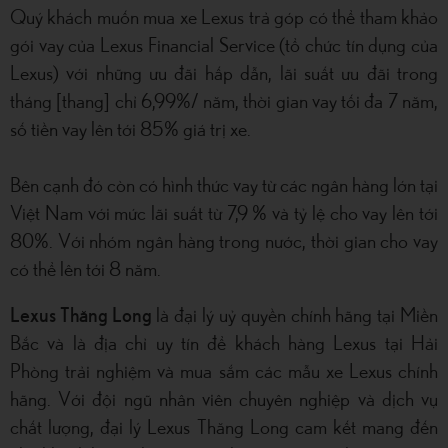
Quý khách muốn mua xe Lexus trả góp có thể tham khảo
gói vay của Lexus Financial Service (tổ chức tín dụng của
Lexus) với những ưu đãi hấp dẫn, lãi suất ưu đãi trong
tháng [thang] chỉ 6,99%/ năm, thời gian vay tối đa 7 năm,
số tiền vay lên tới 85% giá trị xe.
Bên cạnh đó còn có hình thức vay từ các ngân hàng lớn tại
Việt Nam với mức lãi suất từ 7,9 % và tỷ lệ cho vay lên tới
80%. Với nhóm ngân hàng trong nước, thời gian cho vay
có thể lên tới 8 năm.
Lexus Thăng Long
là đại lý uỷ quyền chính hãng tại Miền
Bắc và là địa chỉ uy tín để khách hàng Lexus tại Hải
Phòng trải nghiệm và mua sắm các mẫu xe Lexus chính
hãng. Với đội ngũ nhân viên chuyên nghiệp và dịch vụ
chất lượng, đại lý Lexus Thăng Long cam kết mang đến