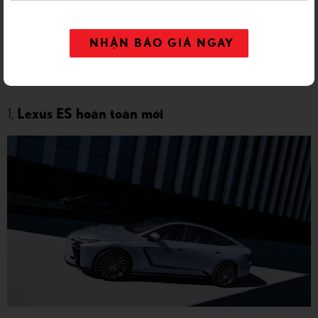
dàng lựa chọn mẫu xe phù hợp với phong cách sống và
đẳng cấp cá nhân.
NHẬN BÁO GIÁ NGAY
Nhận thông tin đặt hàng Lexus ES hoàn toàn mới
| Đơn
hàng đầu tiên tháng 08/2026
chi tiết
tại đây
1,
Lexus ES hoàn toàn mới