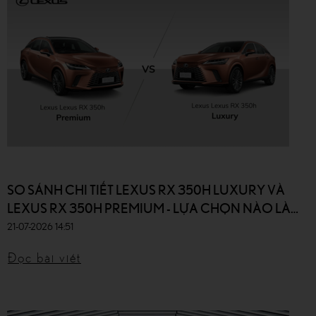
SO SÁNH CHI TIẾT LEXUS RX 350H LUXURY VÀ
LEXUS RX 350H PREMIUM - LỰA CHỌN NÀO LÀ
TỐT NHẤT?
21-07-2026 14:51
Đọc bài viết