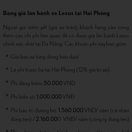
Bảng giá lăn bánh xe Lexus tại Hải Phòng
Ngoài giá niêm yết (giá xe trần), khách hàng cần cộng
thêm các chi phí liên quan để có được giá lăn bánh Lexus
chính xác nhất tại Đà Nẵng. Các khoản phí này bao gồm:
Giá bán xe từng dòng bên dưới
Lệ phí trước bạ tại Hải Phòng (12% giá trị xe).
50.000
Phí đăng kiểm:
VND
1.000.000
Phí biển số:
VNĐ
1.560.000
Phí bảo trì đường bộ:
VND/ năm (cá nhân
2.160.00
đứng tên) /
0 VNĐ/ năm (công ty đứng tên)