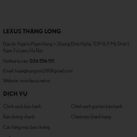
LEXUS THĂNG LONG
Địa chỉ: Ngã tư Phạm Hùng +, Dương Đình Nghệ, TDP 8, P Mỹ Đình 1,
Nam Từ Liêm, Hà Nội
036 556 1111
Hotline tư vấn:
Email:
hoangtrungson2111@gmail.com
Website:
www.lexus.net.vn
DỊCH VỤ
Chính sách bảo hành
Chính sách gia hạn bảo hành
Bảo dưỡng nhanh
Chăm sóc khách hàng
Các hạng mục bảo dưỡng