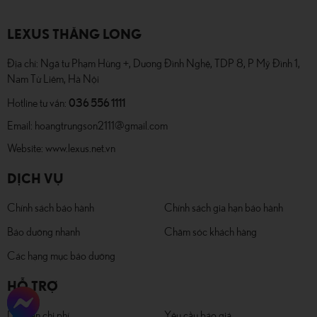
LEXUS THĂNG LONG
Địa chỉ: Ngã tư Phạm Hùng +, Dương Đình Nghệ, TDP 8, P Mỹ Đình 1,
Nam Từ Liêm, Hà Nội
036 556 1111
Hotline tư vấn:
Email:
hoangtrungson2111@gmail.com
Website:
www.lexus.net.vn
DỊCH VỤ
Chính sách bảo hành
Chính sách gia hạn bảo hành
Bảo dưỡng nhanh
Chăm sóc khách hàng
Các hạng mục bảo dưỡng
HỖ TRỢ
Dự toán chi phí
Yêu cầu báo giá