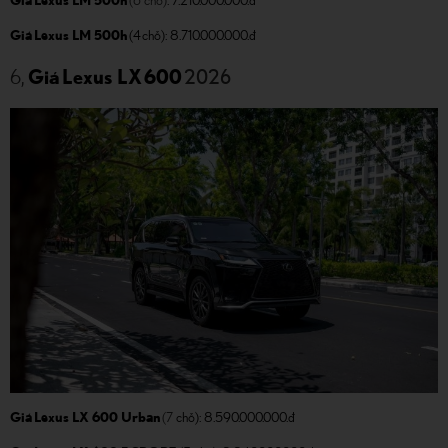
Giá Lexus LM 500h
(6 chỗ)
: 7.210.000.000.đ
Giá Lexus LM 500h
(4 chỗ): 8.710.000.000.đ
2026
6,
Giá Lexus LX 600
Giá Lexus LX 600 Urban
(7
chỗ): 8.590.000.000.đ