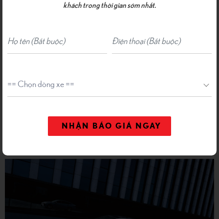
“Experience Amazing” – mang đến trải nghiệm vượt
khách trong thời gian sớm nhất.
chuẩn mong đợi.
Giá bán niêm yết chính hãng tại Lexus Việt Nam được
công bố rõ ràng và cập nhật liên tục, giúp khách hàng dễ
dàng lựa chọn mẫu xe phù hợp với phong cách sống và
đẳng cấp cá nhân.
Nhận thông tin đặt hàng Lexus ES hoàn toàn mới
| Đơn
hàng đầu tiên tháng 08/2026 chi tiết
tại đây
NHẬN BÁO GIÁ NGAY
1,
Lexus ES hoàn toàn mới