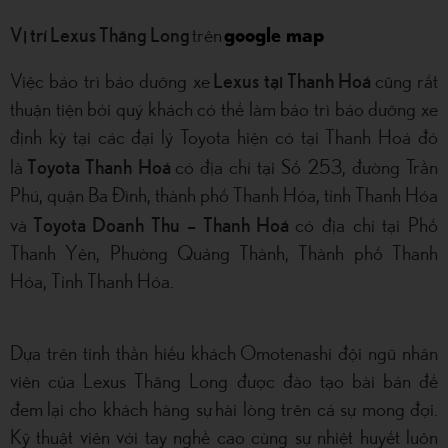
Vị trí Lexus Thăng Long
trên
google map
Lexus tại Thanh Hoá
Việc bảo trì bảo dưỡng xe
cũng rất
thuận tiện bởi quý khách có thể làm bảo trì bảo dưỡng xe
định kỳ tại các đại lý Toyota hiện có tại Thanh Hoá đó
Toyota Thanh Hoá
là
có địa chỉ tại Số 253, đường Trần
Phú, quận Ba Đình, thành phố Thanh Hóa, tỉnh Thanh Hóa
Toyota Doanh Thu – Thanh Hoá
và
có địa chỉ tại Phố
Thanh Yên, Phường Quảng Thành, Thành phố Thanh
Hóa, Tỉnh Thanh Hóa.
Dựa trên tinh thần hiếu khách Omotenashi đội ngũ nhân
viên của Lexus Thăng Long được đào tạo bài bản để
đem lại cho khách hàng sự hài lòng trên cả sự mong đợi.
Kỹ thuật viên với tay nghề cao cùng sự nhiệt huyết luôn