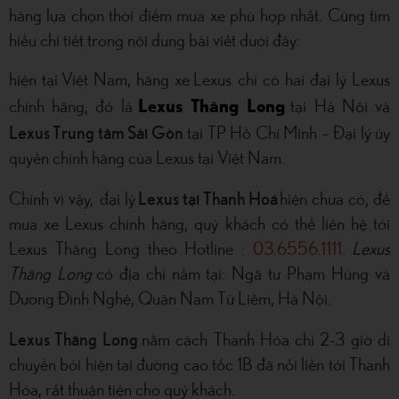
hàng lựa chọn thời điểm mua xe phù hợp nhất. Cùng tìm
hiểu chi tiết trong nội dung bài viết dưới đây:
hiện tại Việt Nam, hãng xe Lexus chỉ có hai đại lý Lexus
chính hãng, đó là
Lexus Thăng Long
tại Hà Nội và
Lexus Trung tâm Sài Gòn
tại TP Hồ Chí Minh – Đại lý ủy
quyền chính hãng của Lexus tại Việt Nam.
Lexus tại Thanh Hoá
Chính vì vậy, đại lý
hiện chưa có, để
mua xe Lexus chính hãng, quý khách có thể liên hệ tới
Lexus Thăng Long theo Hotline :
03.6556.1111
.
Lexus
Thăng Long
có địa chỉ nằm tại: Ngã tư Phạm Hùng và
Dương Đình Nghệ, Quận Nam Từ Liêm, Hà Nội.
Lexus Thăng Long
nằm cách Thanh Hóa chỉ 2-3 giờ di
chuyển bởi hiện tại đường cao tốc 1B đã nối liền tới Thanh
Hóa, rất thuận tiện cho quý khách.