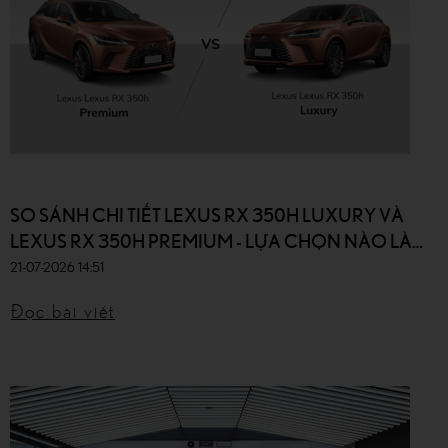
SO SÁNH CHI TIẾT LEXUS RX 350H LUXURY VÀ
LEXUS RX 350H PREMIUM - LỰA CHỌN NÀO LÀ
TỐT NHẤT?
21-07-2026 14:51
Đọc bài viết